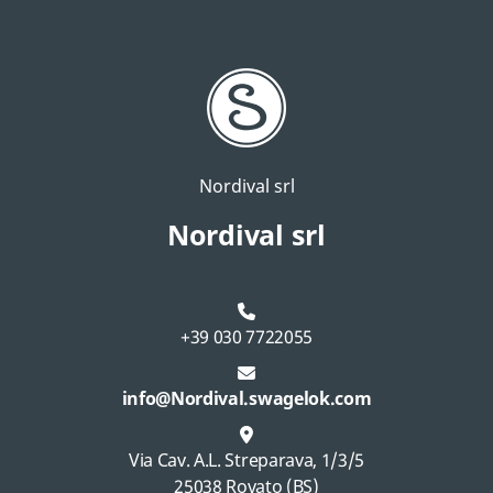
Nordival srl
Nordival srl
+39 030 7722055
info@Nordival.swagelok.com
Via Cav. A.L. Streparava, 1/3/5
25038 Rovato (BS)